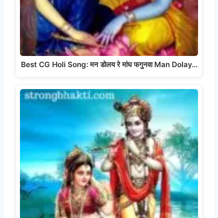
Best CG Holi Song: मन डोलय रे मांघ फगुनवा Man Dolay…