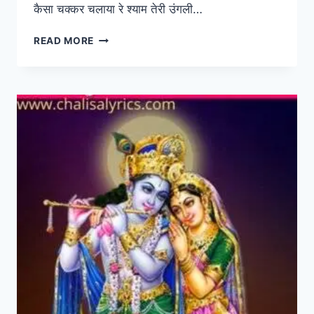
कैसा चक्कर चलाया रे श्याम तेरी उंगली…
कैसा
READ MORE
चक्कर
चलाया
रे
श्याम
तेरी
उंगली
ने
:
इस
कृष्ण
भजन
का
लिरिक्स
व
वीडियो