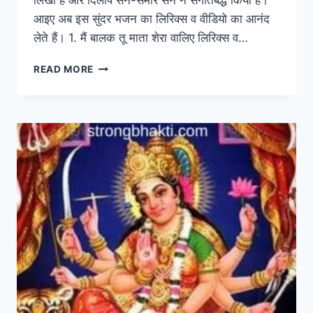
आइए अब इस सुंदर भजन का लिरिक्स व वीडियो का आनंद
लेते हैं। 1. मैं बालक तू माता शेरा वालिए लिरिक्स व…
मै
READ MORE
बालक
तू
माता
शेरावालिए
MAI
BALAK
TU
MATA
SHERAWALIYE