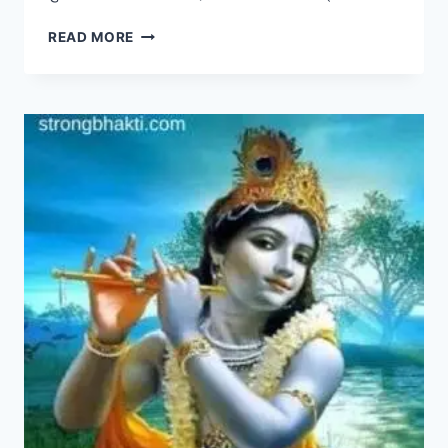
श्री
READ MORE
कृष्ण
जी
का
सबसे
पापुलर
भजन
–
मेरी
लगी
श्याम
संग
प्रीत
ये
दुनिया
क्या
जाने