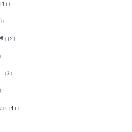
ी।।1।।
ारी।
नारी।।2।।
।
ारी।।3।।
ता।
द पाता।।4।।