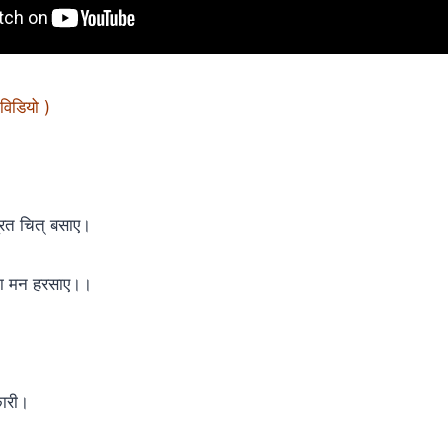
विडियो )
मूरत चित् बसाए।
ाता मन हरसाए।।
कारी।