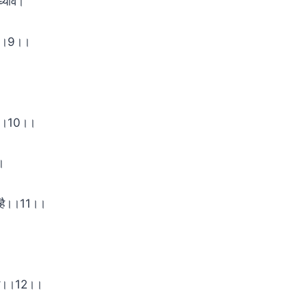
्यावे।
वे।।9।।
वे।।10।।
।
 है।।11।।
ेरू।।12।।