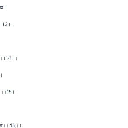
ावे।
वे।।13।।
ेकर।।14।।
े।
वे ।।15।।
पावे।। 16।।