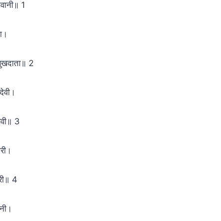
वानी॥ 1
ता।
सुखदाता॥ 2
देवी।
ेवी॥ 3
ारी।
री॥ 4
ानी।