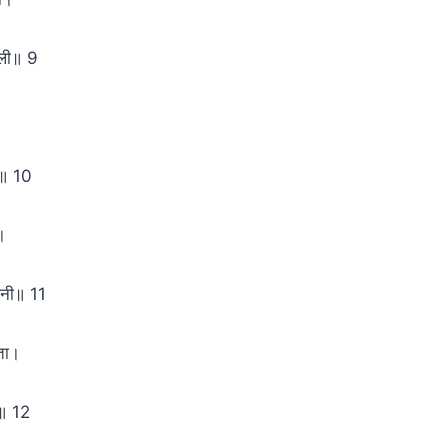
ाली॥ 9
।
ा॥ 10
।
ञानी॥ 11
ाता।
ता॥ 12