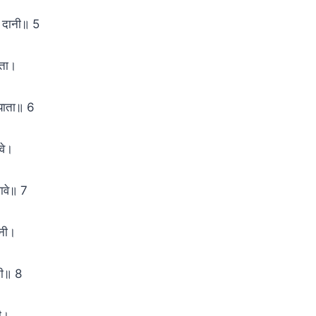
उ दानी॥ 5
ाता।
याता॥ 6
वे।
पावे॥ 7
ानी।
ानी॥ 8
ी।