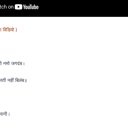
सा विडियो )
 नमो नमो जगदंब।
रती नहीं बिलंब॥
 रानी।