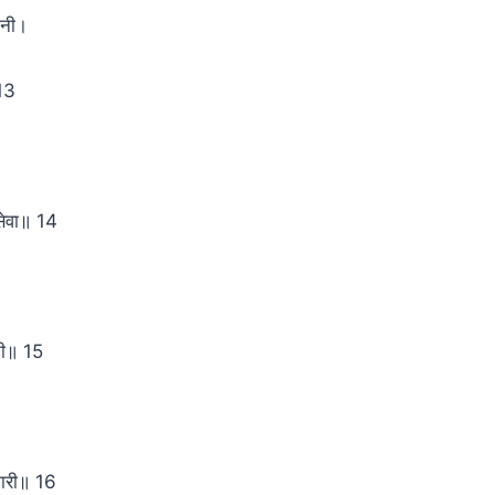
नानी।
 13
।
सेवा॥ 14
नी॥ 15
मारी॥ 16