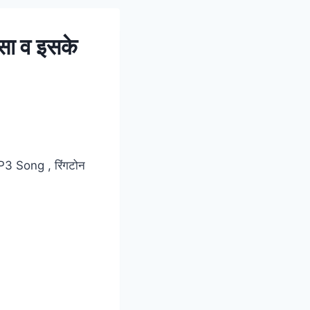
सा व इसके
ा MP3 Song , रिंगटोन