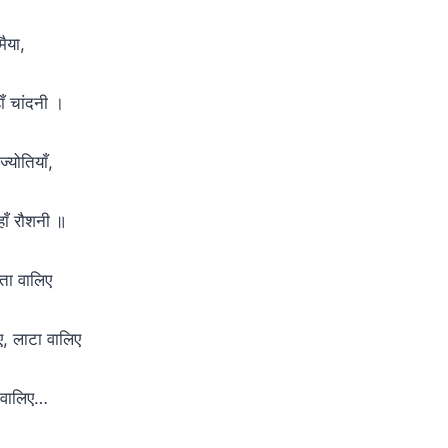
मैया,
हाँ चांदनी ।
ज्योतियाँ,
 हाँ रौशनी ॥
ोता वालिए
िए, लाटा वालिए
रा वालिए…