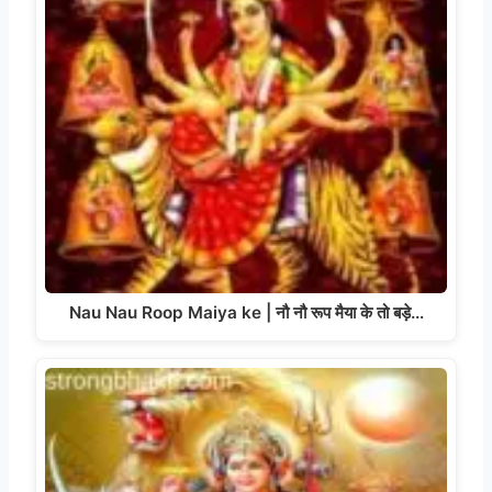
Nau Nau Roop Maiya ke | नौ नौ रूप मैया के तो बड़े…