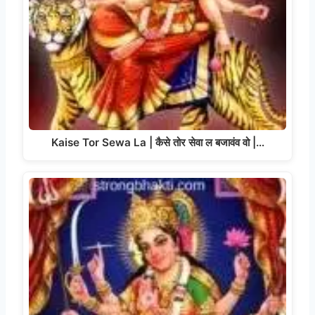
Kaise Tor Sewa La | कैसे तोर सेवा ल बजावंव वो |…