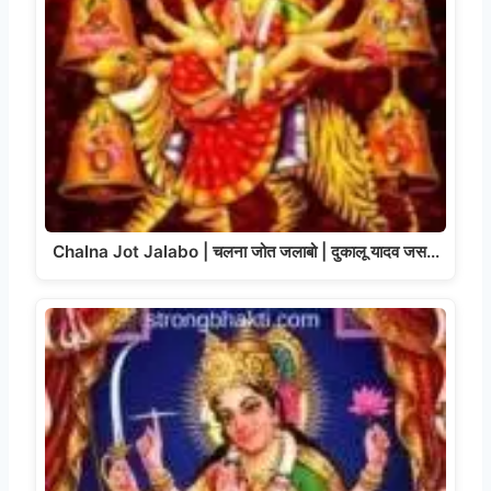
Chalna Jot Jalabo | चलना जोत जलाबो | दुकालू यादव जस…