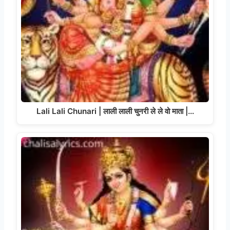
Lali Lali Chunari | लाली लाली चुनरी ले ले वो माता |…