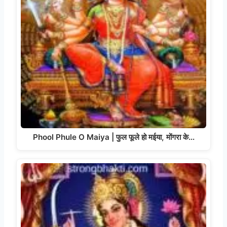
Phool Phule O Maiya | फुल फूले हो मईया, मोंगरा के…