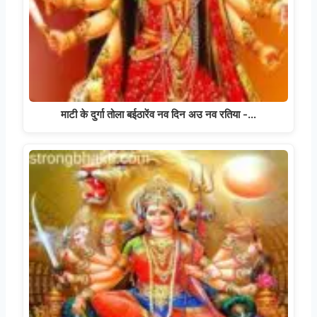
माटी के दुर्गा तोला बईठारेंव नव दिन अउ नव रतिया -…