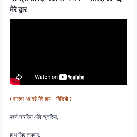
मेरे द्वार
( शारदा आ गई मेरे द्वार – विडियो )
पहने घघरिया ओढ़े चुनरिया,
हाथ लिए तलवार,